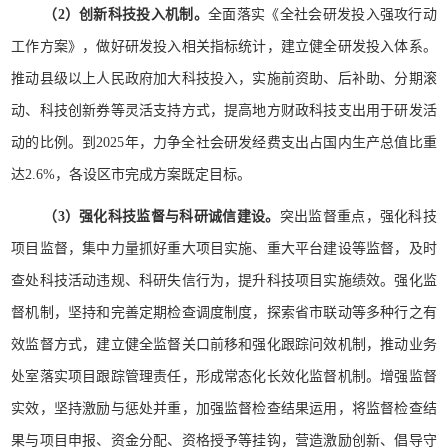
（2）创新科技投入机制。
全面落实《全社会研发投入强攻行动
工作方案》，做好研发投入相关指标统计，建立健全研发投入体系。
推动县级以上人民政府加大科技投入，实施前资助、后补助、分期滚
动、科技创新券等灵活支持方式，提高地方财政科技支出用于研发活
动的比例。到2025年，力争全社会研发经费支出占国内生产总值比重
达2.6%，各设区市完成方案既定目标。
（3）强化科技监督与科研诚信建设。
突出监督重点，强化科技
项目监督，集中力量抓好重大项目实施、重大平台建设等监督，及时
查处科技活动违规、科研失信行为，提升科技项目实施绩效。强化监
督机制，坚持和完善定期检查调度制度，探索省市联动等多种行之有
效监督方式，建立健全监督关口前移和强化跟踪问效机制，推动业务
处室落实项目跟踪管理责任，形成常态化长效化监督机制。增强监督
实效，坚持激励与惩处并重，加强监督检查结果运用，将监督检查结
果与项目申报、资金分配、资格授予等挂钩，营造激励创新、倡导守