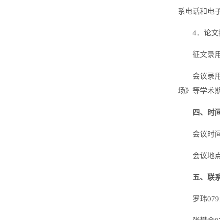
系电话和电
4．论文
征文录
会议录
场》等学术
四、时
会议时间
会议地
五、联
罗玮079