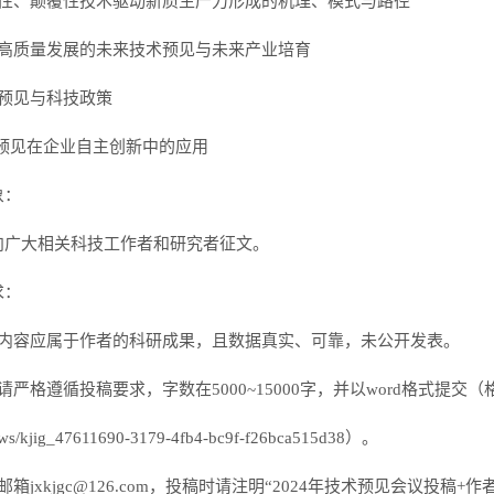
创性、颠覆性技术驱动新质生产力形成的机理、模式与路径
向高质量发展的未来技术预见与未来产业培育
术预见与科技政策
术预见在企业自主创新中的应用
象：
向广大相关科技工作者和研究者征文。
求：
稿内容应属于作者的科研成果，且数据真实、可靠，未公开发表。
格遵循投稿要求，字数在5000~15000字，并以word格式提交（格式参考https://pu
news/kjig_47611690-3179-4fb4-bc9f-f26bca515d38）。
邮箱jxkjgc@126.com，投稿时请注明“2024年技术预见会议投