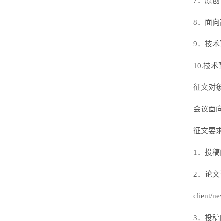
7．原
8．面
9．技
10.技
征文对
会议面
征文要
1．投
2．论文请严
client/
3．投稿