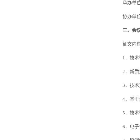
承办单
协办单
三、会
征文内
1．技
2．新
3．技术
4．基
5．技
6．电