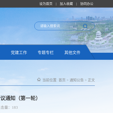
设为首页
|
加入收藏
|
协同办公
务
党建工作
专题专栏
其他文件
当前位置:
首页
>
通知公告
> 正文
会议通知（第一轮）
 点击量：
183