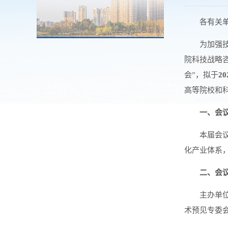
各有关
为加强
院科技战略
会”，拟于
2
高等院校和
一、会
本届会
化产业体系
二、会
主办单
术预见专委