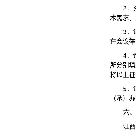
2
．
术需求，
3
．
在会议举
4
．
所分别填
将以上征
5
．
（承）办
六、
江西