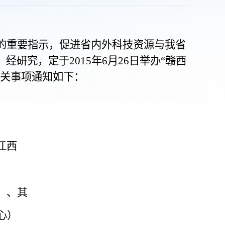
的重要指示，促进省内外科技资源与我省
，经研究，定于
2015
年
6
月
26
日
举办
“
赣西
关事项通知如下：
江西
）、其
心）