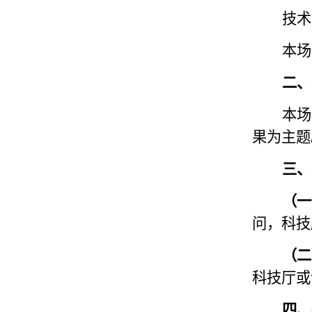
技术
本场
二、
本场
果为主题
三、
（一
问，科技
（二
科技厅或
四、