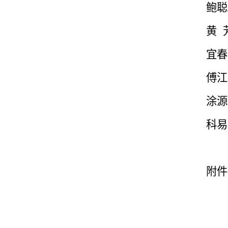
鲍聪
黄
宜春
傅江
涂源
科易
附件