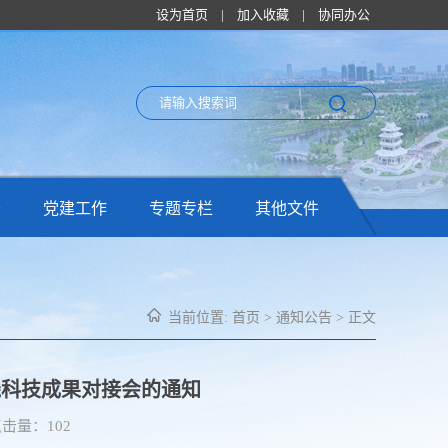
设为首页
|
加入收藏
|
协同办公
务
党建工作
专题专栏
其他文件
当前位置:
首页
>
通知公告
> 正文
线科技成果对接会的通知
 点击量：
102