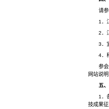
请参
1
．
2
．
3
．
4
．
参会
网站说明
五、
1
．
技成果征