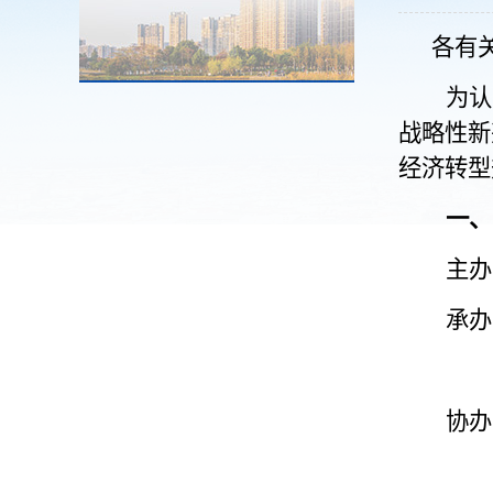
各有
为认
战略性新
经济转型
一、
主办
承办
协办