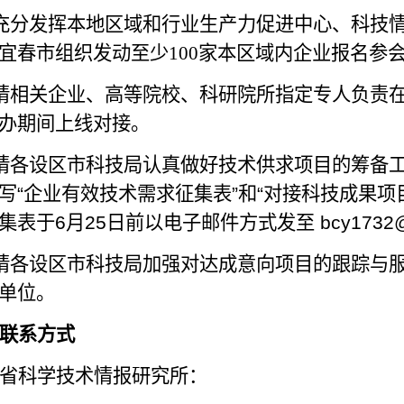
充分发挥本地区域和行业生产力促进中心、科技
宜春市组织发动至少
100
家本区域内企业报名参
请相关企业、高等院校、科研院所指定专人负责
办期间上线对接。
请各设区市科技局认真做好技术供求项目的筹备
写
“
企业有效技术需求征集表
”
和
“
对接科技成果项
集表于
6
月
25
日
前以电子邮件方式发至
bcy1732@
请各设区市科技局加强对达成意向项目的跟踪与
单位。
联系方式
省科学技术情报研究所：